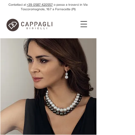
Contattaci al
+39 0587 420557
o passa a trovarci in Via
Toscoromagnola, 167 a Fornacette (Pi)